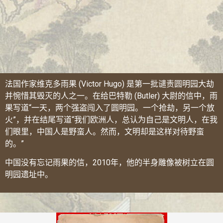
法国作家维克多雨果 (Victor Hugo) 是第一批谴责圆明园大劫
并惋惜其毁灭的人之一。在给巴特勒 (Butler) 大尉的信中，雨
果写道“一天，两个强盗闯入了圆明园。一个抢劫，另一个放
火”，并在结尾写道“我们欧洲人，总认为自己是文明人，在我
们眼里，中国人是野蛮人。然而，文明却是这样对待野蛮
的。”
中国没有忘记雨果的信，2010年，他的半身雕像被树立在圆
明园遗址中。