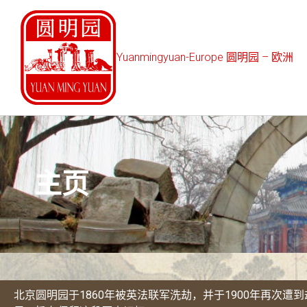
Yuanmingyuan-Europe 圆明园 – 欧洲
主页
北京圆明园于1860年被英法联军洗劫，并于1900年再次遭