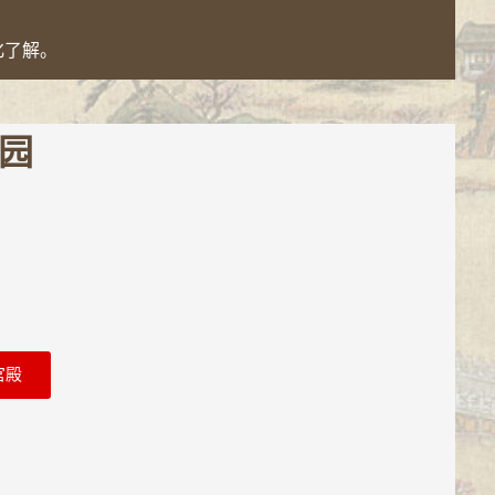
化了解。
园
宫殿