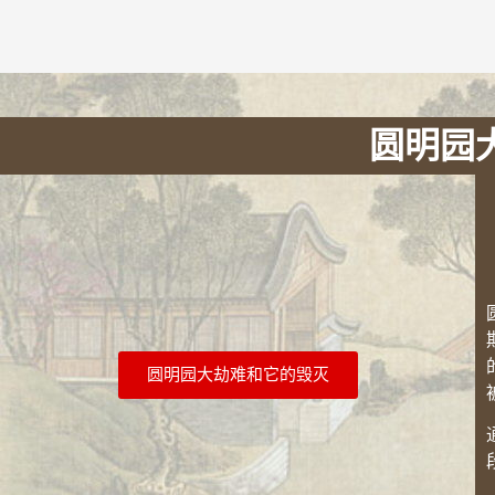
圆明园
圆明园大劫难和它的毁灭