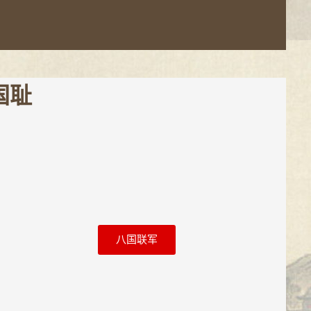
国耻
八国联军