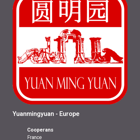
Yuanmingyuan - Europe
Cooperans
France