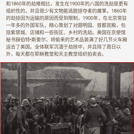
和1860年的劫难相比，发生在1900年的八国的洗劫是更有
组织性的，并且很少有文物能逃脱掠夺者的魔掌。1860年
的劫掠因为运输的原因而受到限制，1900年，在北京常驻
一年多的外国军队，精心策划了对圆明园、首都宫殿，包
括紫禁城、店铺和一些街区、乡村的洗劫。美国在京使馆
秘书赫伯特•斯奎尔，将偷来的艺术品装满了好几节火车厢
运去了美国。全体联军沉湎于劫掠中，并且除了周日以
外，每天都在耶稣教堂和天主教堂组织拍卖会。