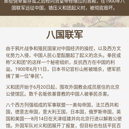
那些侥幸留存或之后经同治皇帝修缮过的宫殿，在1900年八
国联军远征中国，镇压义和团起义时，被彻底毁坏。
八国联军
由于鸦片战争和殖民国家对中国经济的操控，以及西方文
化势力入侵，中国人民心里酝酿起了起义的念头。拳民或
称“义和团”的这样一个秘密组织，反抗西方在中国的利
益。1900年6月11日，日本书记官杉山彬被暗杀，德军抓
捕了第一位“拳民”。
义和团开始于6月20日起，围攻外国教会成员居住的北京
公使馆区。数千名皈依基督教的中国人被拳民杀害。
八个西方列强组成的军事联盟——奥匈帝国，法兰西共和
国，德意志帝国，意大利王国，日本国，俄罗斯帝国，英
国和美国——8月14日在天津组建并向北京行进以解救公使
馆。外国军队对义和团展开了报复，但目标也包括平民百