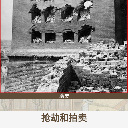
轰击
抢劫和拍卖