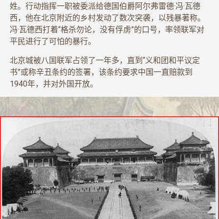
姓。行动指挥一职被委派给德国伯爵阿尔弗雷德·冯·瓦德
西，他在北京附近的乡村发动了数次突袭，以残暴著称。
冯·瓦德西打着“格杀勿论，没有俘虏”的口号，率领联军对
平民进行了可怕的暴行。
北京城被八国联军占领了一年多，直到“义和团和平议定
书”或称辛丑条约的签署，该条约要求中国一直赔款到
1940年，并对外国开放。