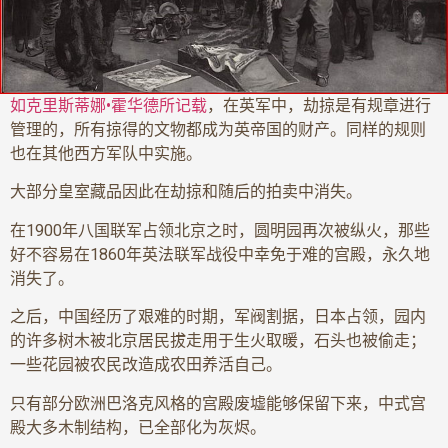
如克里斯蒂娜•霍华德所记载
，在英军中，劫掠是有规章进行
管理的，所有掠得的文物都成为英帝国的财产。同样的规则
也在其他西方军队中实施。
大部分皇室藏品因此在劫掠和随后的拍卖中消失。
在1900年八国联军占领北京之时，圆明园再次被纵火，那些
好不容易在1860年英法联军战役中幸免于难的宫殿，永久地
消失了。
之后，中国经历了艰难的时期，军阀割据，日本占领，园内
的许多树木被北京居民拔走用于生火取暖，石头也被偷走；
一些花园被农民改造成农田养活自己。
只有部分欧洲巴洛克风格的宫殿废墟能够保留下来，中式宫
殿大多木制结构，已全部化为灰烬。