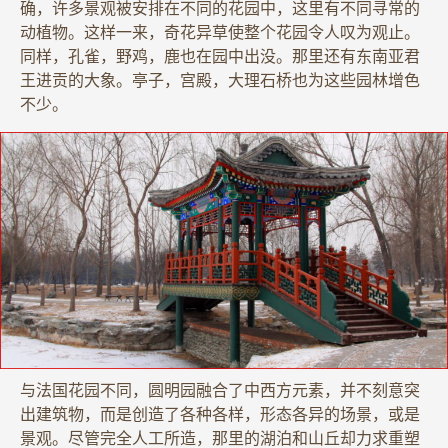
确，许多景观被安排在不同的花园中，这里有不同寻常的
动植物。这样一来，奇花异草使整个花园令人叹为观止。
同样，孔雀，野鸡，鹿也在园中出没。那里还有东南亚君
王进贡的大象。亭子，宫殿，大理石桥也为这些园林增色
不少。
与法国花园不同，圆明园融合了中西方元素，并不刻意突
出建筑物，而是创造了各种各样，形态各异的场景，或是
景观。尽管完全人工所造，那里的湖泊和山丘却力求重塑