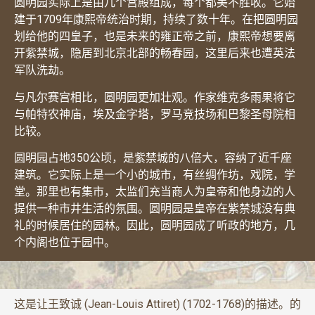
圆明园实际上是由几个宫殿组成，每个都美不胜收。它始
建于1709年康熙帝统治时期，持续了数十年。在把圆明园
划给他的四皇子，也是未来的雍正帝之前，康熙帝想要离
开紫禁城，隐居到北京北部的畅春园，这里后来也遭英法
军队洗劫。
与凡尔赛宫相比，圆明园更加壮观。作家维克多雨果将它
与帕特农神庙，埃及金字塔，罗马竞技场和巴黎圣母院相
比较。
圆明园占地350公顷，是紫禁城的八倍大，容纳了近千座
建筑。它实际上是一个小的城市，有丝绸作坊，戏院，学
堂。那里也有集市，太监们充当商人为皇帝和他身边的人
提供一种市井生活的氛围。圆明园是皇帝在紫禁城没有典
礼的时候居住的园林。因此，圆明园成了听政的地方，几
个内阁也位于园中。
这是让王致诚 (Jean-Louis Attiret) (1702-1768)的描述。的