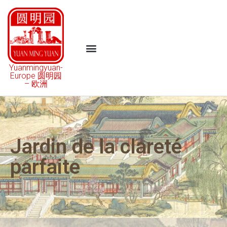
Yuanmingyuan-
Europe 圆明园
– 欧洲
Jardin de la clareté
parfaite