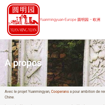
Yuanmingyuan-Europe 圆明园 – 欧洲
A propos
Avec le projet Yuanmingyan,
Cooperans
a pour ambition de ren
Chine.